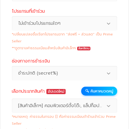
โปรแกรมที่เข้าร่วม
ไม่เข้าร่วมโปรแกรมใดๆ
*เปลี่ยนแปลงชื่อเรียกโปรแกรมจาก "ส่งฟรี + ส่วนลด" เป็น Prime
Seller
**ดูตารางค่าธรรมเนียมสำหรับสินค้าอิเล็กฯ
ล็อคใช้งาน
ช่องทางการชำระเงิน
ชำระปกติ (secret%)
เลือกประเภทสินค้า
🔍 ค้นหาหมวดหมู่
อัปเดตใหม่
[สินค้าอิเล็กฯ] คอมพิวเตอร์ตั้งโต๊ะ, แล็ปท็อป, หน้าจอคอม, อุปกรณ์ประกอบคอมฯ (secret%)
*หมายเหตุ: ค่าธรรมในกรอบ [] คือค่าธรรมเนียมถ้าร้านเข้าร่วม Prime
Seller