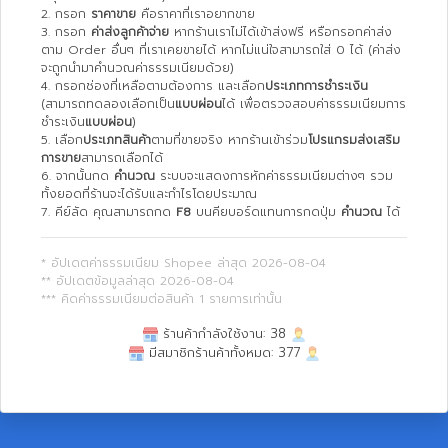
2. กรอก
ราคาขาย
คือราคาที่เราอยากขาย
3. กรอก
ค่าส่งลูกค้าจ่าย
หากร้านเราไม่ได้เข้าส่งฟรี หรือกรอกค่าส่ง
ตาม Order อื่นๆ ที่เราเคยขายได้ หากไม่แน่ใจสามารถใส่ 0 ได้ (ค่าส่ง
จะถูกนำมาคำนวณค่าธรรมเนียมด้วย)
4. กรอกช่องที่เหลือตามต้องการ และเลือก
ประเภทการชำระเงิน
(สามารถทดลองเลือกเป็น
แบบผ่อน
ได้ เพื่อตรวจสอบค่าธรรมเนียมการ
ชำระเงิน
แบบผ่อน
)
5. เลือก
ประเภทสินค้า
ตามที่ขายจริง หากร้านเข้าร่วม
โปรแกรมส่งเสริม
การขาย
สามารถเลือกได้
6. จากนั้นกด
คำนวณ
ระบบจะแสดงการหักค่าธรรมเนียมต่างๆ รวม
ทั้งยอดที่ร้านจะได้รับและกำไรโดยประมาณ
7. คีย์ลัด คุณสามารถกด
F8
บนคียบอร์ดแทนการกดปุ่ม
คำนวณ
ได้
* อัปเดตค่าธรรมเนียม Shopee ล่าสุด 2026-08-04
** อัปเดตข้อมูลล่าสุด 2026-08-04
*** คิดค่าธรรมเนียมต่อสินค้า 1 รายการเท่านั้น
ร้านค้ากำลังใช้งาน:
38
มีสมาชิกร้านค้าทั้งหมด:
377