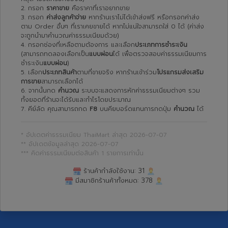
2. กรอก
ราคาขาย
คือราคาที่เราอยากขาย
3. กรอก
ค่าส่งลูกค้าจ่าย
หากร้านเราไม่ได้เข้าส่งฟรี หรือกรอกค่าส่ง
ตาม Order อื่นๆ ที่เราเคยขายได้ หากไม่แน่ใจสามารถใส่ 0 ได้ (ค่าส่ง
จะถูกนำมาคำนวณค่าธรรมเนียมด้วย)
4. กรอกช่องที่เหลือตามต้องการ และเลือก
ประเภทการชำระเงิน
(สามารถทดลองเลือกเป็น
แบบผ่อน
ได้ เพื่อตรวจสอบค่าธรรมเนียมการ
ชำระเงิน
แบบผ่อน
)
5. เลือก
ประเภทสินค้า
ตามที่ขายจริง หากร้านเข้าร่วม
โปรแกรมส่งเสริม
การขาย
สามารถเลือกได้
6. จากนั้นกด
คำนวณ
ระบบจะแสดงการหักค่าธรรมเนียมต่างๆ รวม
ทั้งยอดที่ร้านจะได้รับและกำไรโดยประมาณ
7. คีย์ลัด คุณสามารถกด
F8
บนคียบอร์ดแทนการกดปุ่ม
คำนวณ
ได้
* อัปเดตค่าธรรมเนียม ThaiMart ล่าสุด 2026-07-07
** อัปเดตข้อมูลล่าสุด 2026-07-07
*** คิดค่าธรรมเนียมต่อสินค้า 1 รายการเท่านั้น
ร้านค้ากำลังใช้งาน:
31
มีสมาชิกร้านค้าทั้งหมด:
378