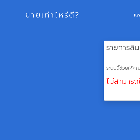
ขายเท่าไหร่ดี?
แพ
รายการสิน
ระบบนี้ช่วยให้คุ
ไม่สามารถ