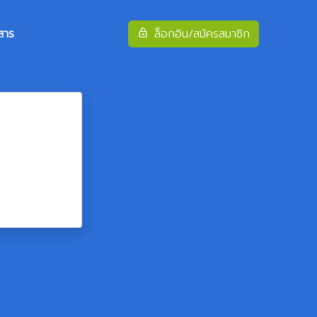
สาร
ล็อกอิน/สมัครสมาชิก