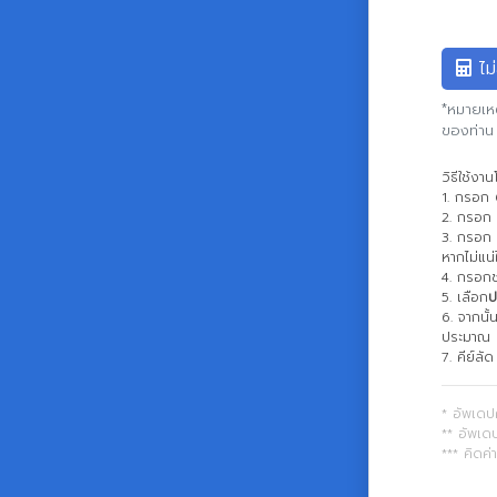
ไม่
*หมายเหต
ของท่าน
วิธีใช้ง
1. กรอก
2. กรอก
3. กรอก
หากไม่แน
4. กรอกช
5. เลือก
ป
6. จากนั
ประมาณ
7. คีย์ล
* อัพเดป
** อัพเด
*** คิดค่