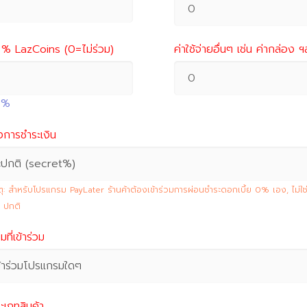
 % LazCoins (0=ไม่ร่วม)
ค่าใช้จ่ายอื่นๆ เช่น ค่ากล่อง 
 2%
งการชำระเงิน
ะปกติ (secret%)
ุ: สำหรับโปรแกรม PayLater ร้านค้าต้องเข้าร่วมการผ่อนชำระดอกเบี้ย 0% เอง, ไม่ใช
 ปกติ
ที่เข้าร่วม
ข้าร่วมโปรแกรมใดๆ
ะเภทสินค้า