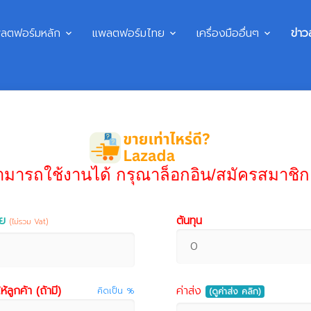
ลตฟอร์มหลัก
แพลตฟอร์มไทย
เครื่องมืออื่นๆ
ข่าว
ามารถใช้งานได้ กรุณาล็อกอิน/สมัครสมาชิก
ย
ต้นทุน
(ไม่รวม Vat)
้ลูกค้า (ถ้ามี)
ค่าส่ง
คิดเป็น %
(ดูค่าส่ง คลิก)