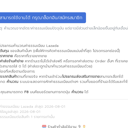
สามารถใช้งานได้ กรุณาล็อกอิน/สมัครสมาชิก
ุ: คำนวณจากอัตราค่าธรรมเนียมปัจจุบัน แต่อาจมีส่วนต่างเล็กน้อยขึ้นอยู่กับเงื่อน
านโปรแกรมคำนวณค่าธรรมเนียม Lazada
ต้นทุน
ของสินค้านั้นๆ (เพื่อให้การคิดค่าธรรมเนียมแม่นยำที่สุด โปรดกรอกช่องนี้)
ราคาขาย
คือราคาที่เราอยากขาย
ค่าส่งร้านค้าจ่าย
หากร้านเราไม่ได้เข้าส่งฟรี หรือกรอกค่าส่งตาม Order อื่นๆ ที่เราเคย
่ใจสามารถใส่ 0 ได้ (ค่าส่งจะถูกนำมาคำนวณค่าธรรมเนียมด้วย)
่องที่เหลือตามต้องการ
ระเภทสินค้า
ตามที่ขายจริง หากร้านเข้าร่วม
โปรแกรมส่งเสริมการขาย
สามารถเลือกได้
้นกด
คำนวณ
ระบบจะแสดงการหักค่าธรรมเนียมต่างๆ รวมทั้งยอดที่ร้านจะได้รับและกำ
ัด คุณสามารถกด
F8
บนคียบอร์ดแทนการกดปุ่ม
คำนวณ
ได้
ค่าธรรมเนียม Lazada ล่าสุด 2026-08-01
ปข้อมูลล่าสุด 2026-08-01
าธรรมเนียมต่อสินค้า 1 รายการเท่านั้น
ร้านค้ากำลังใช้งาน:
9