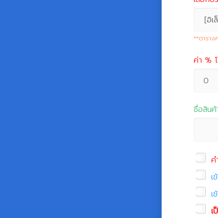
**ตาราง
ค่า % 
ชื่อสินค้
ค
เ
เ
เ