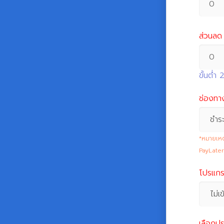
ส่วนลด
ขั้นต่ำ
ช่องทา
ชำร
*หมายเหต
PayLater
โปรแกรม
ไม่เ
เลือกปร