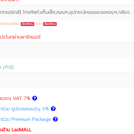
[อิเล็กทรอนิกส์] โทรศัพท์,แท็บเล็ต,คอมฯ,อุปกรณ์คอมและจอคอมฯ,กล้องและโดรน (secret%)
ค่าธรรมเนียม
และ
ล็อคใช้งาน
ล็อคใช้งาน
โปรโมทผ่านพาร์ทเนอร์
า (ถ้ามี)
ำนวณ VAT 7%
ข้าร่วม คูปองแคมเปญ 5%
ข้าร่วม Premium Package
ป็นร้าน LazMALL